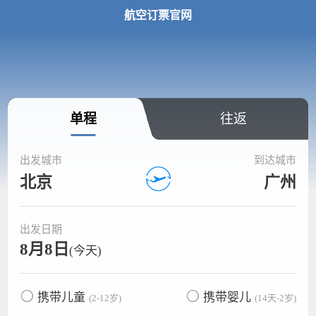
航空订票官网
单程
往返
出发城市
到达城市
北京
广州
出发日期
8月8日
(今天)
携带儿童
携带婴儿
(2-12岁)
(14天-2岁)