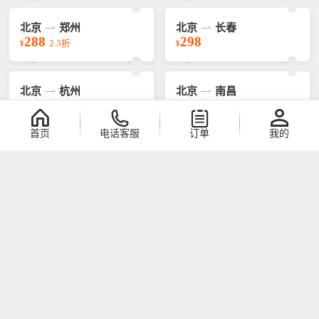
北京
郑州
北京
长春
288
298
2.3折
¥
¥
北京
杭州
北京
南昌
300
309
1.2折
1.6折
¥
¥
首页
电话客服
订单
我的
北京
兰州
北京
银川
320
335
1.8折
¥
¥
北京
上海
北京
长沙
338
348
1.8折
¥
¥
CATA中国航协资格认证
IATA国际航协资质认证
AAA级信用品牌有保障
Verisign支付资质认证