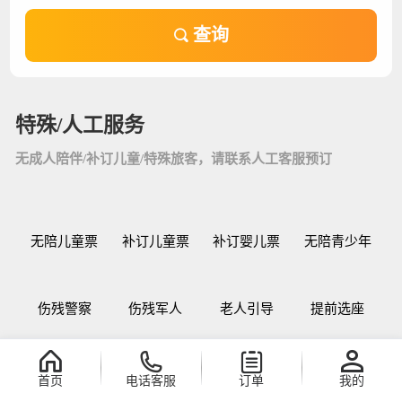
查询
特殊/人工服务
无成人陪伴/补订儿童/特殊旅客，请联系人工客服预订
无陪儿童票
补订儿童票
补订婴儿票
无陪青少年
伤残警察
伤残军人
老人引导
提前选座
行李购买
团队机票
在线支付
乘机指南
首页
电话客服
订单
我的