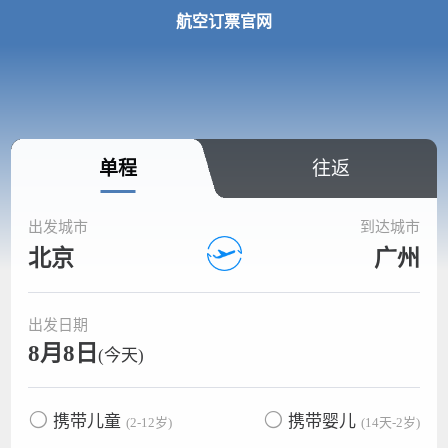
航空订票官网
单程
往返
出发城市
到达城市
北京
广州
出发日期
8月8日
(今天)
携带儿童
携带婴儿
(2-12岁)
(14天-2岁)