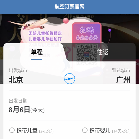
航空订票官网
单程
往返
出发城市
到达城市
北京
广州
出发日期
8月6日
(今天)
携带儿童
携带婴儿
(2-12岁)
(14天-2岁)