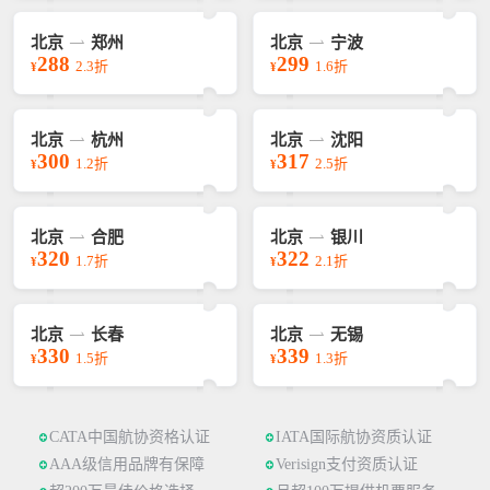
北京
郑州
北京
宁波
288
299
2.3折
1.6折
¥
¥
北京
杭州
北京
沈阳
300
317
1.2折
2.5折
¥
¥
北京
合肥
北京
银川
320
322
1.7折
2.1折
¥
¥
北京
长春
北京
无锡
330
339
1.5折
1.3折
¥
¥
CATA中国航协资格认证
IATA国际航协资质认证
AAA级信用品牌有保障
Verisign支付资质认证