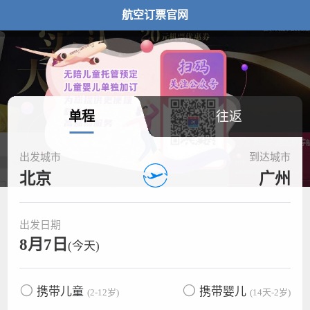
航空订票官网
单程
往返
出发城市
到达城市
北京
广州
出发日期
8月7日
(今天)
携带儿童
携带婴儿
(2-12岁)
(14天-2岁)