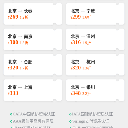
北京
长春
北京
宁波
269
299
1.2折
1.6折
¥
¥
北京
南京
北京
温州
300
316
1.3折
1.9折
¥
¥
北京
合肥
北京
杭州
320
320
1.7折
1.3折
¥
¥
北京
上海
北京
银川
333
348
2.2折
¥
¥
CATA中国航协资格认证
IATA国际航协资质认证
AAA级信用品牌有保障
Verisign支付资质认证