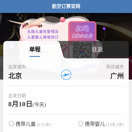
航空订票官网
单程
往返
出发城市
到达城市
北京
广州
出发日期
8月10日
(今天)
携带儿童
携带婴儿
(2-12岁)
(14天-2岁)