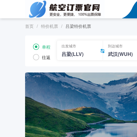
首页
/
特价机票
/
吕梁特价机票
出发城市
到达城市
单程
往返