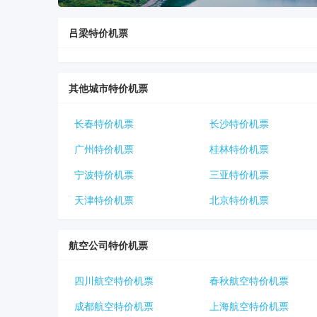
吕梁特价机票
其他城市特价机票
长春特价机票
长沙特价机票
广州特价机票
桂林特价机票
宁波特价机票
三亚特价机票
天津特价机票
北京特价机票
航空公司特价机票
四川航空特价机票
春秋航空特价机票
成都航空特价机票
上海航空特价机票