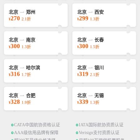
北京
郑州
北京
西安
270
299
2.1折
1.3折
¥
¥
北京
南京
北京
长春
300
300
1.3折
1.5折
¥
¥
北京
哈尔滨
北京
银川
316
319
1.7折
2.1折
¥
¥
北京
合肥
北京
无锡
328
339
1.9折
1.3折
¥
¥
CATA中国航协资格认证
IATA国际航协资质认证
AAA级信用品牌有保障
Verisign支付资质认证