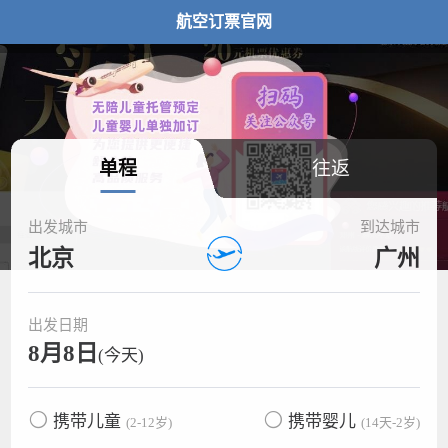
航空订票官网
单程
往返
出发城市
到达城市
北京
广州
出发日期
8月8日
(今天)
携带儿童
携带婴儿
(2-12岁)
(14天-2岁)