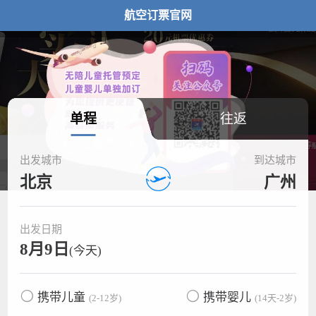
航空订票官网
单程
往返
出发城市
到达城市
北京
广州
出发日期
8月9日
(今天)
携带儿童
携带婴儿
(2-12岁)
(14天-2岁)