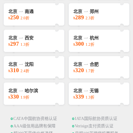
北京
南通
北京
郑州
250
289
2.0折
2.3折
¥
¥
北京
西安
北京
杭州
297
300
1.3折
1.2折
¥
¥
北京
沈阳
北京
合肥
310
320
2.4折
1.7折
¥
¥
北京
哈尔滨
北京
无锡
330
339
1.9折
1.3折
¥
¥
CATA中国航协资格认证
IATA国际航协资质认证
AAA级信用品牌有保障
Verisign支付资质认证