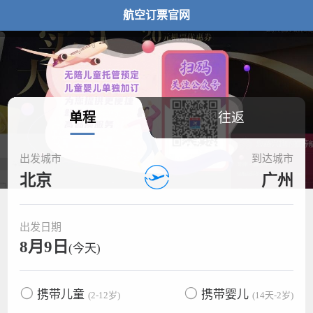
航空订票官网
单程
往返
出发城市
到达城市
北京
广州
出发日期
8月9日
(今天)
携带儿童
携带婴儿
(2-12岁)
(14天-2岁)