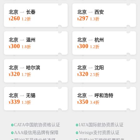
北京
长春
北京
西安
260
297
1.2折
1.3折
¥
¥
北京
温州
北京
杭州
300
300
1.8折
1.2折
¥
¥
北京
哈尔滨
北京
沈阳
320
320
1.7折
2.5折
¥
¥
北京
无锡
北京
呼和浩特
339
350
1.3折
3.4折
¥
¥
CATA中国航协资格认证
IATA国际航协资质认证
AAA级信用品牌有保障
Verisign支付资质认证