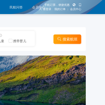
手机订票，便捷优惠
闻
民航问答
会员中心
请登录
我的订单
会员中心
|
搜索航班
儿童
携带婴儿