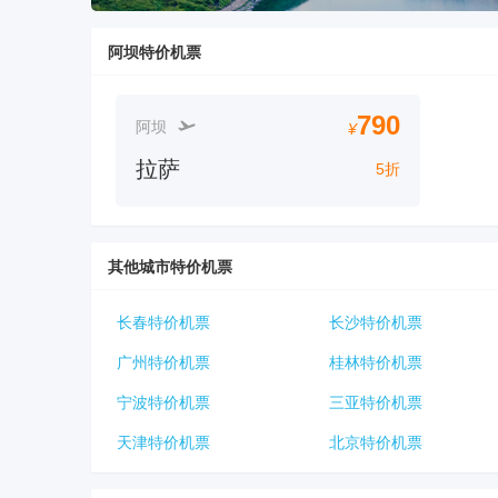
阿坝特价机票
790
阿坝
¥
拉萨
5折
其他城市特价机票
长春特价机票
长沙特价机票
广州特价机票
桂林特价机票
宁波特价机票
三亚特价机票
天津特价机票
北京特价机票