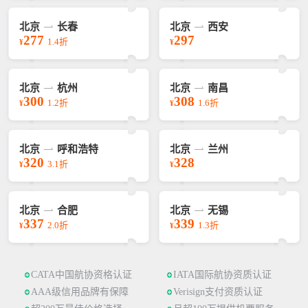
北京
长春
北京
西安
277
297
1.4折
¥
¥
北京
杭州
北京
南昌
300
308
1.2折
1.6折
¥
¥
北京
呼和浩特
北京
兰州
320
328
3.1折
¥
¥
北京
合肥
北京
无锡
337
339
2.0折
1.3折
¥
¥
CATA中国航协资格认证
IATA国际航协资质认证
AAA级信用品牌有保障
Verisign支付资质认证