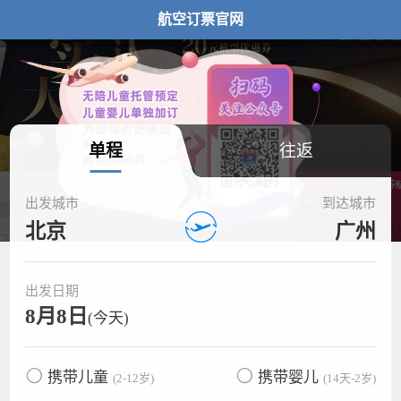
航空订票官网
单程
往返
出发城市
到达城市
北京
广州
出发日期
8月8日
(今天)
携带儿童
携带婴儿
(2-12岁)
(14天-2岁)