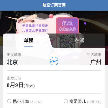
航空订票官网
单程
往返
出发城市
到达城市
北京
广州
出发日期
8月9日
(今天)
携带儿童
携带婴儿
(2-12岁)
(14天-2岁)