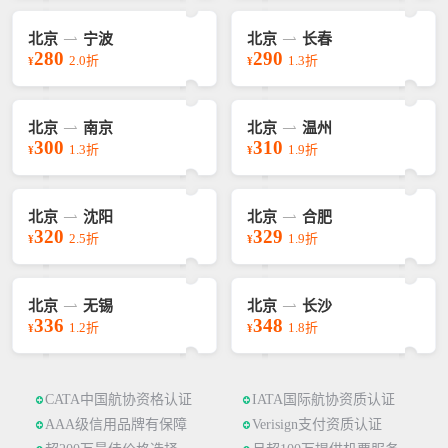
北京
宁波
北京
长春
280
290
2.0折
1.3折
¥
¥
北京
南京
北京
温州
300
310
1.3折
1.9折
¥
¥
北京
沈阳
北京
合肥
320
329
2.5折
1.9折
¥
¥
北京
无锡
北京
长沙
336
348
1.2折
1.8折
¥
¥
CATA中国航协资格认证
IATA国际航协资质认证
AAA级信用品牌有保障
Verisign支付资质认证